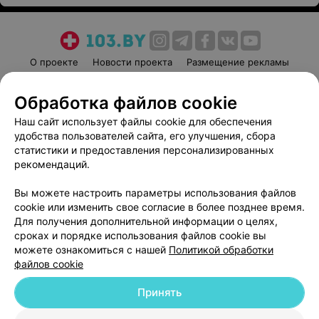
О проекте
Новости проекта
Размещение рекламы
Медицинский маркетинг
Публичный договор
Обработка файлов cookie
Пользовательское соглашение
Способы оплаты
Наш сайт использует файлы cookie для обеспечения
Вакансии
Партнеры
удобства пользователей сайта, его улучшения, сбора
Написать руководителю 103.by
статистики и предоставления персонализированных
Написать в поддержку
рекомендаций.
Персональные настройки cookie
Вы можете настроить параметры использования файлов
Обработка персональных данных
cookie или изменить свое согласие в более позднее время.
Для получения дополнительной информации о целях,
сроках и порядке использования файлов cookie вы
можете ознакомиться с нашей
Политикой обработки
файлов cookie
Принять
© 2026 ООО «Артокс Лаб», УНП 191700409
| 220012, Республика Беларусь,
г. Минск, улица Толбухина, 2, пом. 16 | help@103.by